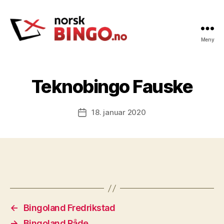
Meny
Norskbingo
Teknobingo Fauske
18. januar 2020
Publiseringsdato
←
Bingoland Fredrikstad
→
Bingoland Råde