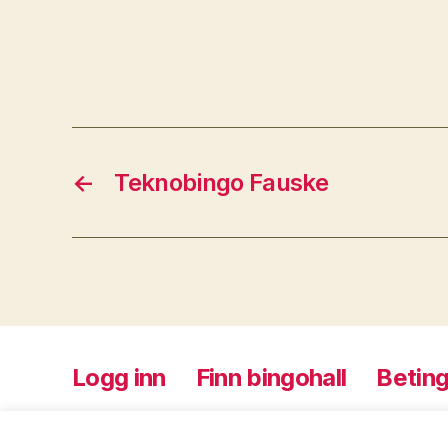
←
Teknobingo Fauske
Logg inn
Finn bingohall
Beting