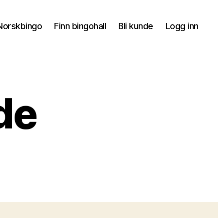
orskbingo
Finn bingohall
Bli kunde
Logg inn
de