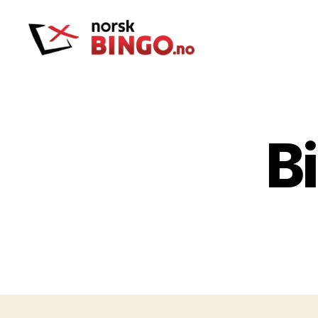
Norskbingo
B