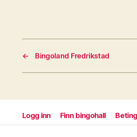
←
Bingoland Fredrikstad
Logg inn
Finn bingohall
Beting