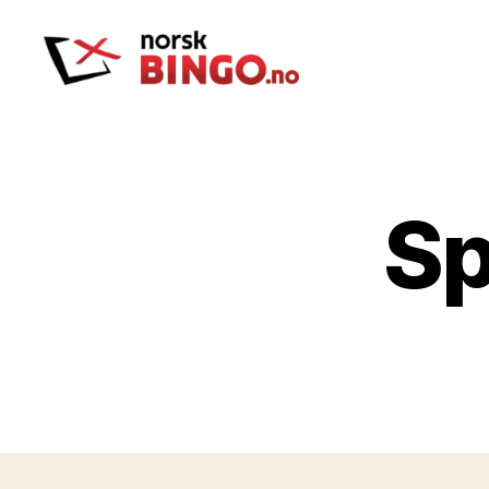
Norskbingo
Sp