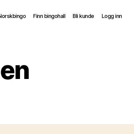
orskbingo
Finn bingohall
Bli kunde
Logg inn
ien