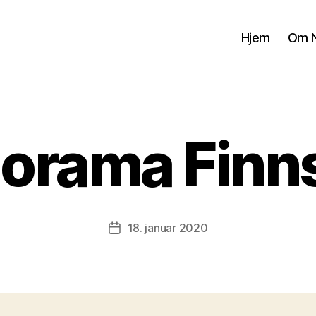
Hjem
Om N
lorama Fin
18. januar 2020
Publiseringsdato