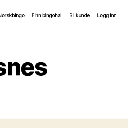
orskbingo
Finn bingohall
Bli kunde
Logg inn
nsnes