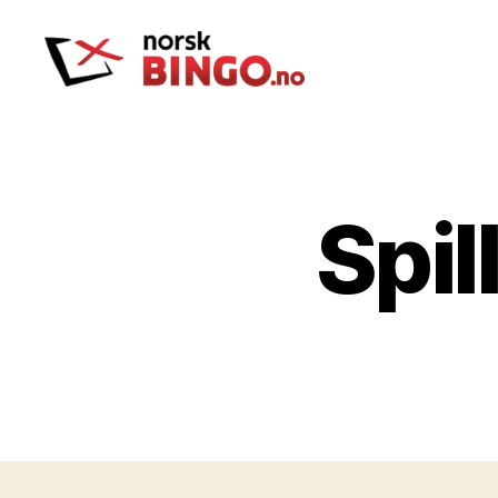
Norskbingo
Spil