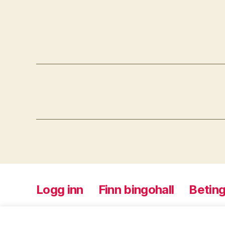
Logg inn
Finn bingohall
Beting